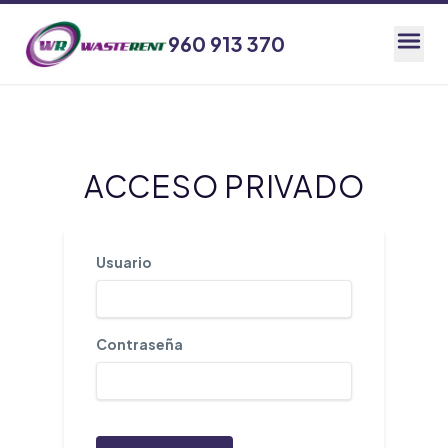
960 913 370
960 913 370
ACCESO PRIVADO
Usuario
Contraseña